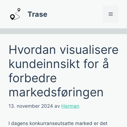
Hopp
til
Trase
Meny
innhold
Hvordan visualisere
kundeinnsikt for å
forbedre
markedsføringen
13. november 2024
av
Herman
I dagens konkurranseutsatte marked er det