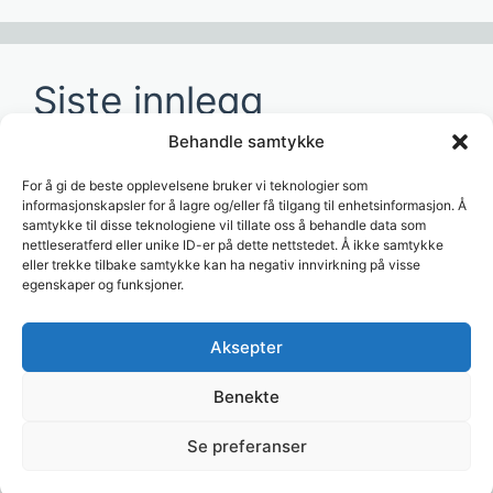
Siste innlegg
Behandle samtykke
Hvordan redusere tid brukt på manuelle
rapporter?
For å gi de beste opplevelsene bruker vi teknologier som
informasjonskapsler for å lagre og/eller få tilgang til enhetsinformasjon. Å
Hvordan lage dashboards for ledelsen?
samtykke til disse teknologiene vil tillate oss å behandle data som
nettleseratferd eller unike ID-er på dette nettstedet. Å ikke samtykke
Hvordan bruke AI til å analysere
eller trekke tilbake samtykke kan ha negativ innvirkning på visse
egenskaper og funksjoner.
forretningsdata?
Hvordan koble Visma til dashboards?
Aksepter
Hvordan automatisere rapportering i Excel?
Benekte
Se preferanser
© 2026 Trase
• Bygget med
GeneratePress