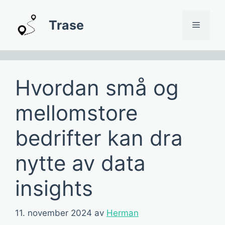
Hopp
til
Trase
Meny
innhold
Hvordan små og
mellomstore
bedrifter kan dra
nytte av data
insights
11. november 2024
av
Herman