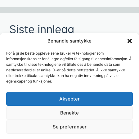
Siste innlegg
Behandle samtykke
Hvordan redusere tid brukt på manuelle
rapporter?
For å gi de beste opplevelsene bruker vi teknologier som
informasjonskapsler for å lagre og/eller få tilgang til enhetsinformasjon. Å
Hvordan lage dashboards for ledelsen?
samtykke til disse teknologiene vil tillate oss å behandle data som
nettleseratferd eller unike ID-er på dette nettstedet. Å ikke samtykke
Hvordan bruke AI til å analysere
eller trekke tilbake samtykke kan ha negativ innvirkning på visse
egenskaper og funksjoner.
forretningsdata?
Hvordan koble Visma til dashboards?
Aksepter
Hvordan automatisere rapportering i Excel?
Benekte
Se preferanser
© 2026 Trase
• Bygget med
GeneratePress