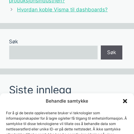
produksjonsindustrien?
Hvordan koble Visma til dashboards?
Søk
Søk
Siste innlegg
Behandle samtykke
Hvordan redusere tid brukt på manuelle
rapporter?
For å gi de beste opplevelsene bruker vi teknologier som
informasjonskapsler for å lagre og/eller få tilgang til enhetsinformasjon. Å
Hvordan lage dashboards for ledelsen?
samtykke til disse teknologiene vil tillate oss å behandle data som
nettleseratferd eller unike ID-er på dette nettstedet. Å ikke samtykke
Hvordan bruke AI til å analysere