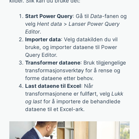
kilder. Slik kan du bruke det:
Start Power Query
: Gå til
Data
-fanen og
velg
Hent data
>
Lanser Power Query
Editor
.
Importer data
: Velg datakilden du vil
bruke, og importer dataene til Power
Query Editor.
Transformer dataene
: Bruk tilgjengelige
transformasjonsverktøy for å rense og
forme dataene etter behov.
Last dataene til Excel
: Når
transformasjonene er fullført, velg
Lukk
og last
for å importere de behandlede
dataene til et Excel-ark.