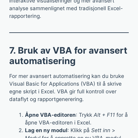
interaktive visualiseringer og mer avansert
analyse sammenlignet med tradisjonell Excel-
rapportering.
7. Bruk av VBA for avansert
automatisering
For mer avansert automatisering kan du bruke
Visual Basic for Applications (VBA) til å skrive
egne skript i Excel. VBA gir full kontroll over
dataflyt og rapportgenerering.
Åpne VBA-editoren
: Trykk
Alt + F11
for å
åpne VBA-editoren i Excel.
Lag en ny modul
: Klikk på
Sett inn
>
Modul
for å opprette en ny VBA-modul.