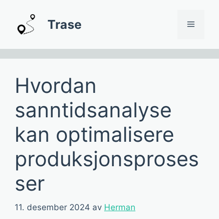
Hopp
til
Trase
Meny
innhold
Hvordan
sanntidsanalyse
kan optimalisere
produksjonsproses
ser
11. desember 2024
av
Herman