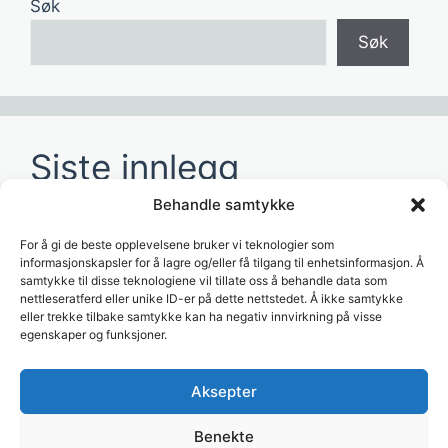
Søk
Søk
Siste innlegg
Behandle samtykke
Hvordan redusere tid brukt på manuelle
rapporter?
For å gi de beste opplevelsene bruker vi teknologier som
informasjonskapsler for å lagre og/eller få tilgang til enhetsinformasjon. Å
Hvordan lage dashboards for ledelsen?
samtykke til disse teknologiene vil tillate oss å behandle data som
nettleseratferd eller unike ID-er på dette nettstedet. Å ikke samtykke
Hvordan bruke AI til å analysere
eller trekke tilbake samtykke kan ha negativ innvirkning på visse
forretningsdata?
egenskaper og funksjoner.
Hvordan koble Visma til dashboards?
Aksepter
Hvordan automatisere rapportering i Excel?
Benekte