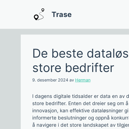
Hopp
til
Trase
innhold
De beste datalø
store bedrifter
9. desember 2024
av
Herman
I dagens digitale tidsalder er data en av
store bedrifter. Enten det dreier seg om å 
innovasjon, kan effektive dataløsninger gi
informerte beslutninger og oppnå konkurra
å navigere i det store landskapet av tilgj