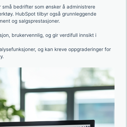
or små bedrifter som ønsker å administrere
verktøy. HubSpot tilbyr også grunnleggende
ment og salgsprestasjoner.
on, brukervennlig, og gir verdifull innsikt i
alysefunksjoner, og kan kreve oppgraderinger for
y.