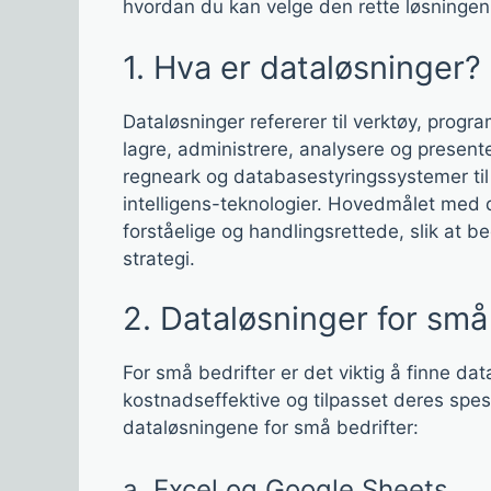
hvordan du kan velge den rette løsningen f
1. Hva er dataløsninger?
Dataløsninger refererer til verktøy, progr
lagre, administrere, analysere og present
regneark og databasestyringssystemer til
intelligens-teknologier. Hovedmålet med da
forståelige og handlingsrettede, slik at be
strategi.
2. Dataløsninger for små
For små bedrifter er det viktig å finne da
kostnadseffektive og tilpasset deres spes
dataløsningene for små bedrifter:
a. Excel og Google Sheets