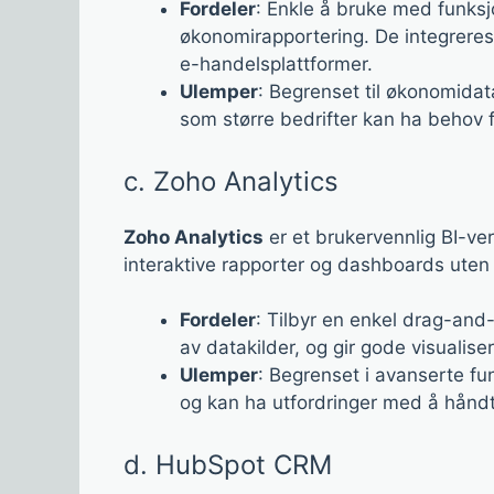
Fordeler
: Enkle å bruke med funksj
økonomirapportering. De integrer
e-handelsplattformer.
Ulemper
: Begrenset til økonomida
som større bedrifter kan ha behov f
c. Zoho Analytics
Zoho Analytics
er et brukervennlig BI-ver
interaktive rapporter og dashboards uten
Fordeler
: Tilbyr en enkel drag-and
av datakilder, og gir gode visualise
Ulemper
: Begrenset i avanserte fu
og kan ha utfordringer med å håndt
d. HubSpot CRM