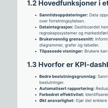
1.2 Hovedfunksjoner i 
Sanntidsoppdateringer:
Data oppda
over forretningsytelsen.
Dataintegrasjon:
Dashboardet hente
regnskapssystemer og markedsførin
Brukervennlig grensesnitt:
Informa
diagrammer, grafer og tabeller.
Tilpassede visninger:
Brukere kan 
1.3 Hvorfor er KPI-dash
Bedre beslutningsgrunnlag:
Sannt
beslutninger.
Automatisert rapportering:
Reduse
Forbedret effektivitet:
Identifisere
Økt ansvarlighet:
Gjør det enklere 