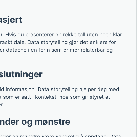
sjert
er. Hvis du presenterer en rekke tall uten noen klar
kt dale. Data storytelling gjør det enklere for
er dataene i en form som er mer relaterbar og
slutninger
id informasjon. Data storytelling hjelper deg med
om er satt i kontekst, noe som gir styret et
r.
ender og mønstre
render og mønstre være vanskelig å oppdage. Data