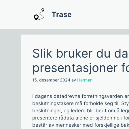
Hopp
til
Trase
innhold
Slik bruker du dat
presentasjoner fo
15. desember 2024
av
Herman
I dagens datadrevne forretningsverden 
beslutningstakere må forholde seg til. Sty
beslutninger, og ledere blir bedt om å le
presentere rådata alene er sjelden nok fo
består av mennesker med forskjellige b