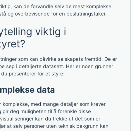
iktig, kan de forvandle selv de mest komplekse
rstå og overbevisende for en beslutningstaker.
elling viktig i
tyret?
slutninger som kan påvirke selskapets fremtid. De er
ype seg i detaljerte datasett. Her er noen grunner
r du presenterer for et styre:
omplekse data
rer komplekse, med mange detaljer som krever
ng gir deg muligheten til å forenkle disse
visualiseringer kan du trekke ut det som er
jør at selv personer uten teknisk bakgrunn kan