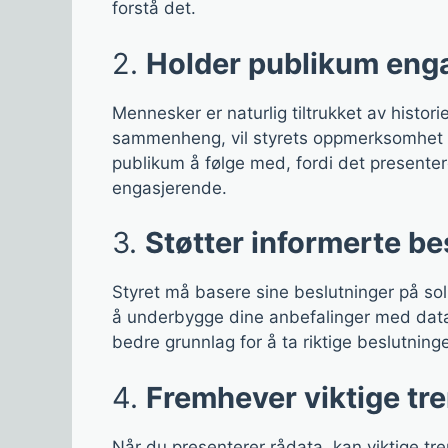
forstå det.
2.
Holder publikum enga
Mennesker er naturlig tiltrukket av histori
sammenheng, vil styrets oppmerksomhet ras
publikum å følge med, fordi det presenter
engasjerende.
3.
Støtter informerte be
Styret må basere sine beslutninger på sol
å underbygge dine anbefalinger med data s
bedre grunnlag for å ta riktige beslutninge
4.
Fremhever viktige tr
Når du presenterer rådata, kan viktige t