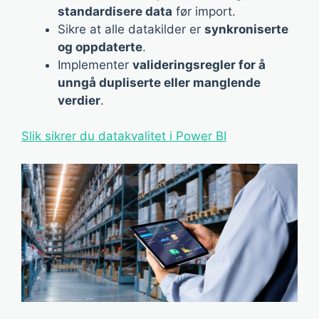
standardisere data
før import.
Sikre at alle datakilder er
synkroniserte
og oppdaterte
.
Implementer
valideringsregler for å
unngå dupliserte eller manglende
verdier
.
Slik sikrer du datakvalitet i Power BI