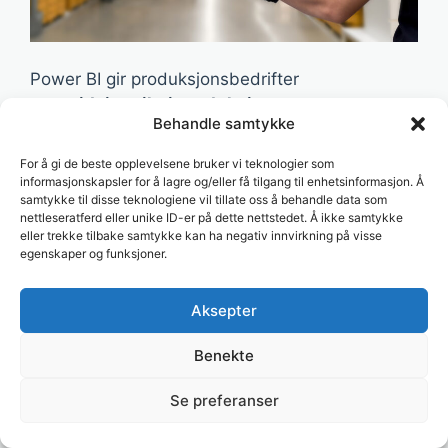
Power BI gir produksjonsbedrifter
sanntidsinnsikt i produksjonsprosesser,
Behandle samtykke
ressursbruk og maskinytelse
. Ved å bruke
sanntidsdata og AI-analyse kan bedrifter
For å gi de beste opplevelsene bruker vi teknologier som
optimalisere driften og øke lønnsomheten.
informasjonskapsler for å lagre og/eller få tilgang til enhetsinformasjon. Å
samtykke til disse teknologiene vil tillate oss å behandle data som
nettleseratferd eller unike ID-er på dette nettstedet. Å ikke samtykke
Vil du implementere Power BI i din
eller trekke tilbake samtykke kan ha negativ innvirkning på visse
produksjonsbedrift?
Ta kontakt for en tilpasset
egenskaper og funksjoner.
løsning!
Aksepter
Kontakt oss her
Benekte
Kategorier
Ukategorisert
Se preferanser
Power BI for helsevesenet: Effektiv