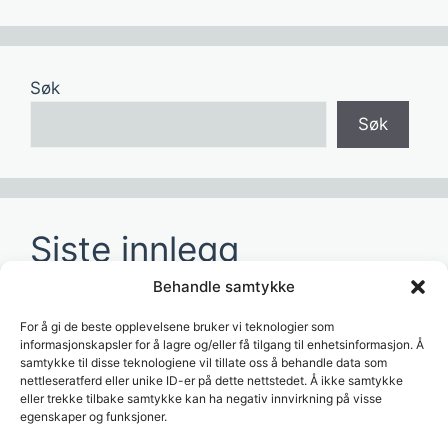
Søk
Søk
Siste innlegg
Behandle samtykke
Hvordan redusere tid brukt på manuelle
rapporter?
For å gi de beste opplevelsene bruker vi teknologier som
informasjonskapsler for å lagre og/eller få tilgang til enhetsinformasjon. Å
Hvordan lage dashboards for ledelsen?
samtykke til disse teknologiene vil tillate oss å behandle data som
nettleseratferd eller unike ID-er på dette nettstedet. Å ikke samtykke
Hvordan bruke AI til å analysere
eller trekke tilbake samtykke kan ha negativ innvirkning på visse
forretningsdata?
egenskaper og funksjoner.