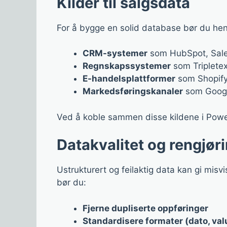
Kilder til salgsdata
For å bygge en solid database bør du hente
CRM-systemer
som HubSpot, Sales
Regnskapssystemer
som Tripletex
E-handelsplattformer
som Shopif
Markedsføringskanaler
som Googl
Ved å koble sammen disse kildene i Power B
Datakvalitet og rengjør
Ustrukturert og feilaktig data kan gi misv
bør du:
Fjerne dupliserte oppføringer
Standardisere formater (dato, val