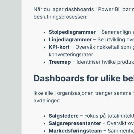
Når du lager dashboards i Power BI, bør 
beslutningsprosessen:
Stolpediagrammer
– Sammenlign sal
Linjediagrammer
– Se utvikling ove
KPI-kort
– Overvåk nøkkeltall som g
konverteringsrater
Treemap
– Identifiser hvilke produ
Dashboards for ulike b
Ikke alle i organisasjonen trenger samme 
avdelinger:
Salgsledere
– Fokus på totalinntekt
Salgsrepresentanter
– Oversikt ov
Markedsføringsteam
– Sammenhen