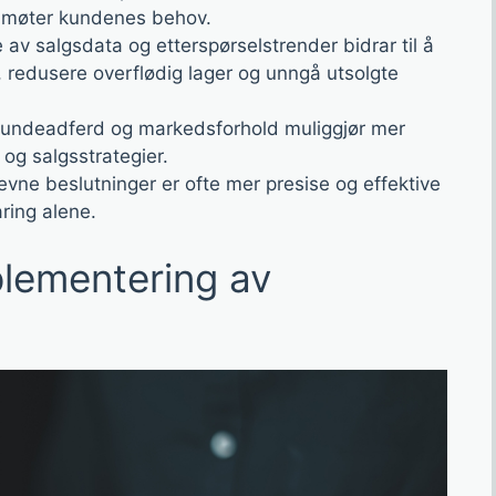
m møter kundenes behov.
 av salgsdata og etterspørselstrender bidrar til å
, redusere overflødig lager og unngå utsolgte
i kundeadferd og markedsforhold muliggjør mer
og salgsstrategier.
evne beslutninger er ofte mer presise og effektive
aring alene.
plementering av