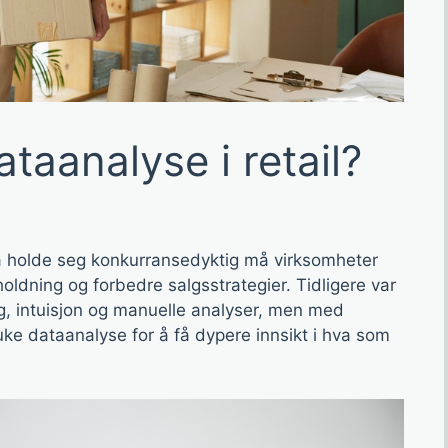
taanalyse i retail?
r å holde seg konkurransedyktig må virksomheter
oldning og forbedre salgsstrategier. Tidligere var
ing, intuisjon og manuelle analyser, men med
uke dataanalyse for å få dypere innsikt i hva som