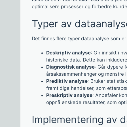
optimalisere prosesser og forbedre kundet
Typer av dataanalyse 
Det finnes flere typer dataanalyse som er s
Deskriptiv analyse
: Gir innsikt i 
historiske data. Dette kan inkluder
Diagnostisk analyse
: Går dypere f
årsakssammenhenger og mønstre i
Prediktiv analyse
: Bruker statisti
fremtidige hendelser, som etterspør
Preskriptiv analyse
: Anbefaler ko
oppnå ønskede resultater, som optim
Implementering av da