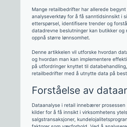
Mange retailbedrifter har allerede begynt
analyseverktøy for å få sanntidsinnsikt i s
etterspørsel, identifisere trender og for
datadrevne beslutninger kan butikker og 
oppnå større lønnsomhet.
Denne artikkelen vil utforske hvordan dataa
og hvordan man kan implementere effektive
på utfordringer knyttet til databehandling
retailbedrifter med å utnytte data på bes
Forståelse av dataana
Dataanalyse i retail innebærer prosessen 
kilder for å få innsikt i virksomhetens yt
salgstransaksjoner, kundelojalitetsprogr
faktorer som værforhold. Ved å analysere 