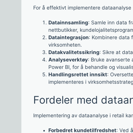
For å effektivt implementere dataanalyse i
Datainnsamling
: Samle inn data fr
nettbutikker, kundelojalitetsprogra
Dataintegrasjon
: Kombinere data fr
virksomheten.
Datakvalitetssikring
: Sikre at dat
Analyseverktøy
: Bruke avanserte
Power BI, for å behandle og visuali
Handlingsrettet innsikt
: Oversett
implementeres i virksomhetsstrateg
Fordeler med dataana
Implementering av dataanalyse i retail kan 
Forbedret kundetilfredshet
: Ved 