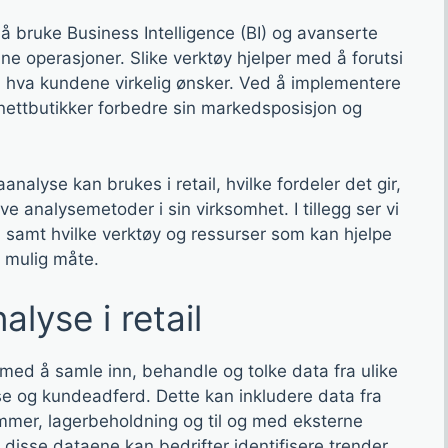
 å bruke Business Intelligence (BI) og avanserte
ine operasjoner. Slike verktøy hjelper med å forutsi
stå hva kundene virkelig ønsker. Ved å implementere
nettbutikker forbedre sin markedsposisjon og
nalyse kan brukes i retail, hvilke fordeler det gir,
 analysemetoder i sin virksomhet. I tillegg ser vi
, samt hvilke verktøy og ressurser som kan hjelpe
t mulig måte.
lyse i retail
med å samle inn, behandle og tolke data fra ulike
else og kundeadferd. Dette kan inkludere data fra
ammer, lagerbeholdning og til og med eksterne
disse dataene kan bedrifter identifisere trender,