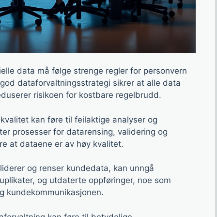
lle data må følge strenge regler for personvern
od dataforvaltningsstrategi sikrer at alle data
duserer risikoen for kostbare regelbrudd.
valitet kan føre til feilaktige analyser og
ter prosesser for datarensing, validering og
kre at dataene er av høy kvalitet.
liderer og renser kundedata, kan unngå
uplikater, og utdaterte oppføringer, noe som
 og kundekommunikasjonen.
aforvaltning kan føre til betydelige