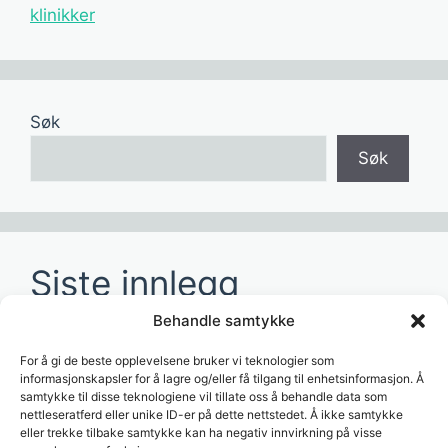
klinikker
Søk
Søk
Siste innlegg
Behandle samtykke
Hvordan redusere tid brukt på manuelle
rapporter?
For å gi de beste opplevelsene bruker vi teknologier som
informasjonskapsler for å lagre og/eller få tilgang til enhetsinformasjon. Å
Hvordan lage dashboards for ledelsen?
samtykke til disse teknologiene vil tillate oss å behandle data som
nettleseratferd eller unike ID-er på dette nettstedet. Å ikke samtykke
Hvordan bruke AI til å analysere
eller trekke tilbake samtykke kan ha negativ innvirkning på visse