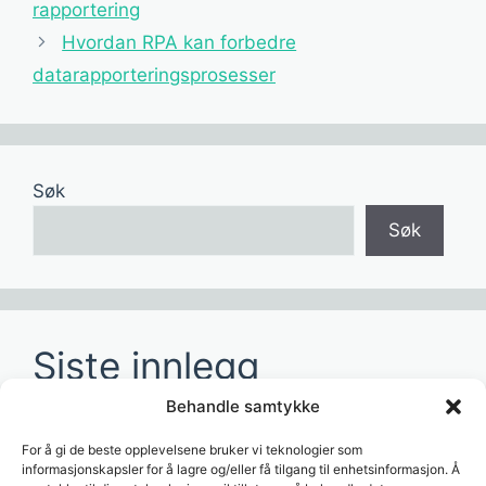
rapportering
Hvordan RPA kan forbedre
datarapporteringsprosesser
Søk
Søk
Siste innlegg
Behandle samtykke
Hvordan redusere tid brukt på manuelle
rapporter?
For å gi de beste opplevelsene bruker vi teknologier som
informasjonskapsler for å lagre og/eller få tilgang til enhetsinformasjon. Å