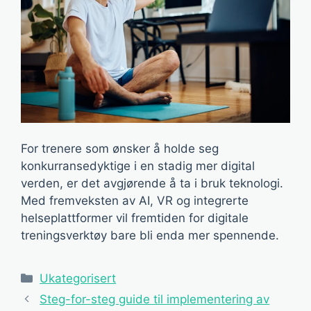
For trenere som ønsker å holde seg
konkurransedyktige i en stadig mer digital
verden, er det avgjørende å ta i bruk teknologi.
Med fremveksten av AI, VR og integrerte
helseplattformer vil fremtiden for digitale
treningsverktøy bare bli enda mer spennende.
Kategorier
Ukategorisert
Steg-for-steg guide til implementering av