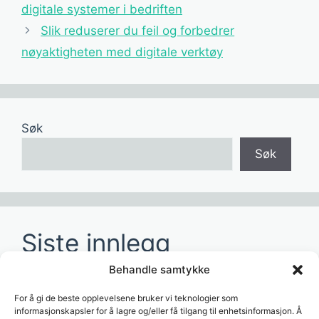
digitale systemer i bedriften
Slik reduserer du feil og forbedrer
nøyaktigheten med digitale verktøy
Søk
Søk
Siste innlegg
Behandle samtykke
Hvordan redusere tid brukt på manuelle
rapporter?
For å gi de beste opplevelsene bruker vi teknologier som
informasjonskapsler for å lagre og/eller få tilgang til enhetsinformasjon. Å