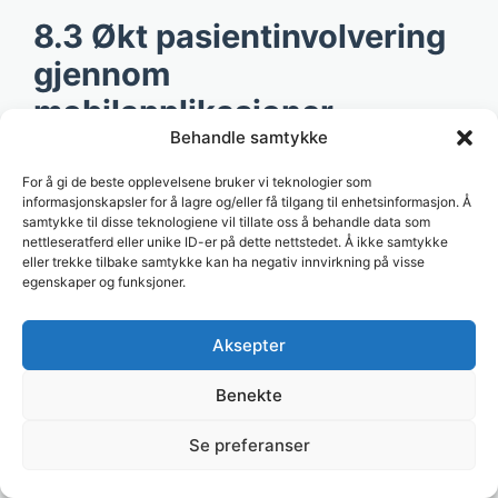
8.3 Økt pasientinvolvering
gjennom
mobilapplikasjoner
Behandle samtykke
Mange digitale helsejournaler vil fremover være
For å gi de beste opplevelsene bruker vi teknologier som
tilgjengelige via mobilapper, noe som gir
informasjonskapsler for å lagre og/eller få tilgang til enhetsinformasjon. Å
pasientene muligheten til å:
samtykke til disse teknologiene vil tillate oss å behandle data som
nettleseratferd eller unike ID-er på dette nettstedet. Å ikke samtykke
eller trekke tilbake samtykke kan ha negativ innvirkning på visse
Bestille time hos legen direkte fra
egenskaper og funksjoner.
telefonen.
Motta sanntidsvarsler om helsetilstand
Aksepter
og behandlinger.
Overføre data fra smartklokker og
Benekte
helseapper til helsejournalen.
Se preferanser
Disse innovasjonene vil gjøre det enklere for