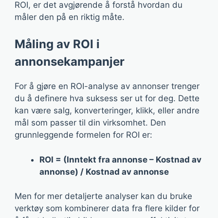
ROI, er det avgjørende å forstå hvordan du
måler den på en riktig måte.
Måling av ROI i
annonsekampanjer
For å gjøre en ROI-analyse av annonser trenger
du å definere hva suksess ser ut for deg. Dette
kan være salg, konverteringer, klikk, eller andre
mål som passer til din virksomhet. Den
grunnleggende formelen for ROI er:
ROI = (Inntekt fra annonse – Kostnad av
annonse) / Kostnad av annonse
Men for mer detaljerte analyser kan du bruke
verktøy som kombinerer data fra flere kilder for