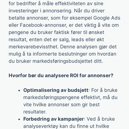
for bedrifter å måle effektiviteten av sine
investeringer i annonsering. Når du driver
betalte annonser, som for eksempel Google Ads
eller Facebook-annonser, er det viktig å vite om
pengene du bruker faktisk fører til ønsket
resultat, enten det er salg, leads eller økt
merkevarebevissthet. Denne analysen gjør det
mulig å ta informerte beslutninger om hvordan
du bruker markedsføringsbudsjettet ditt.
Hvorfor bør du analysere ROI for annonser?
Optimalisering av budsjett
: For å bruke
markedsføringspengene effektivt, må du
vite hvilke annonser som gir best
resultater.
Forbedring av kampanjer
: Ved å bruke
analyseverktøy kan du finne ut hvilke