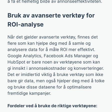
å få et helhetlig bilde av annonseeffektiviteten.
Bruk av avanserte verktøy for
ROI-analyse
Når det gjelder avanserte verktøy, finnes det
flere som kan hjelpe deg med å samle og
analysere data for å måle ROI mer effektivt.
Google Analytics, Facebook Ads Manager og
HubSpot er bare noen av verktøyene som kan
gi innsikt i annonsekostnader og konverteringer.
Det er imidlertid viktig å bruke verktøy som ikke
bare gir data, men også hjelper deg med å tolke
og bruke disse dataene for å optimalisere
fremtidige kampanjer.
Fordeler ved å bruke de riktige verktøyene: