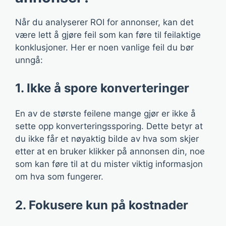
Når du analyserer ROI for annonser, kan det
være lett å gjøre feil som kan føre til feilaktige
konklusjoner. Her er noen vanlige feil du bør
unngå:
1. Ikke å spore konverteringer
En av de største feilene mange gjør er ikke å
sette opp konverteringssporing. Dette betyr at
du ikke får et nøyaktig bilde av hva som skjer
etter at en bruker klikker på annonsen din, noe
som kan føre til at du mister viktig informasjon
om hva som fungerer.
2. Fokusere kun på kostnader