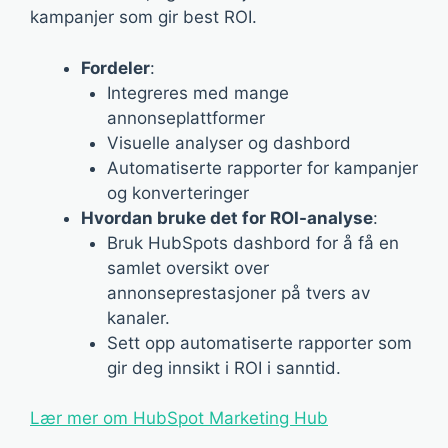
kampanjer som gir best ROI.
Fordeler
:
Integreres med mange
annonseplattformer
Visuelle analyser og dashbord
Automatiserte rapporter for kampanjer
og konverteringer
Hvordan bruke det for ROI-analyse
:
Bruk HubSpots dashbord for å få en
samlet oversikt over
annonseprestasjoner på tvers av
kanaler.
Sett opp automatiserte rapporter som
gir deg innsikt i ROI i sanntid.
Lær mer om HubSpot Marketing Hub