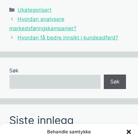
Kategorier
Ukategorisert
Hvordan analysere
markedsføringskampanjer?
Hvordan få bedre innsikt i kundeadferd?
Søk
Søk
Siste innlegg
Behandle samtykke
Hvordan redusere tid brukt på manuelle