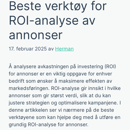
Beste verktøy for
ROI-analyse av
annonser
17. februar 2025
av
Herman
Å analysere avkastningen på investering (ROI)
for annonser er en viktig oppgave for enhver
bedrift som ønsker å maksimere effekten av
markedsføringen. ROI-analyse gir innsikt i hvilke
annonser som gir størst verdi, slik at du kan
justere strategien og optimalisere kampanjene. I
denne artikkelen ser vi nærmere på de beste
verktøyene som kan hjelpe deg med å utføre en
grundig ROI-analyse for annonser.