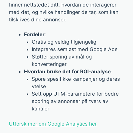
finner nettstedet ditt, hvordan de interagerer
med det, og hvilke handlinger de tar, som kan
tilskrives dine annonser.
Fordeler
:
Gratis og veldig tilgjengelig
Integreres sømløst med Google Ads
Støtter sporing av mål og
konverteringer
Hvordan bruke det for ROI-analyse
:
Spore spesifikke kampanjer og deres
ytelse
Sett opp UTM-parametere for bedre
sporing av annonser på tvers av
kanaler
Utforsk mer om Google Analytics her