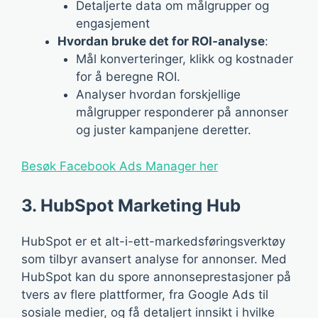
Detaljerte data om målgrupper og
engasjement
Hvordan bruke det for ROI-analyse
:
Mål konverteringer, klikk og kostnader
for å beregne ROI.
Analyser hvordan forskjellige
målgrupper responderer på annonser
og juster kampanjene deretter.
Besøk Facebook Ads Manager her
3. HubSpot Marketing Hub
HubSpot er et alt-i-ett-markedsføringsverktøy
som tilbyr avansert analyse for annonser. Med
HubSpot kan du spore annonseprestasjoner på
tvers av flere plattformer, fra Google Ads til
sosiale medier, og få detaljert innsikt i hvilke