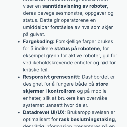
viser en
sanntidsvisning av roboter
,
deres bevegelsesmønstre, oppgaver og
status. Dette gir operatørene en
umiddelbar forståelse av hva som skjer
på gulvet.
Fargekoding:
Forskjellige farger brukes
for å indikere
status på robotene
, for
eksempel grønn for aktive roboter, gul for
vedlikeholdskrevende enheter og rød for
kritiske feil.
Responsivt grensesnitt:
Dashbordet er
designet for å fungere både på
store
skjermer i kontrollrom
og på mobile
enheter, slik at brukere kan overvåke
systemet uansett hvor de er.
Datadrevet UI/UX:
Brukeropplevelsen er
optimalisert for
rask beslutningstaking
,
der viktig informasjon presenteres på en