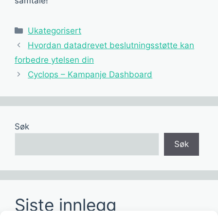
samtale!
Kategorier
Ukategorisert
Hvordan datadrevet beslutningsstøtte kan
forbedre ytelsen din
Cyclops – Kampanje Dashboard
Søk
Søk
Siste innlegg