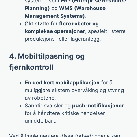
systemer som
ERP (Enterprise Resource
Planning)
og
WMS (Warehouse
Management Systems)
.
Økt støtte for
flere roboter og
komplekse operasjoner
, spesielt i større
produksjons- eller lageranlegg.
4. Mobiltilpasning og
fjernkontroll
En dedikert mobilapplikasjon
for å
muliggjøre ekstern overvåking og styring
av robotene.
Sanntidsvarsler og
push-notifikasjoner
for å håndtere kritiske hendelser
umiddelbart.
Ved å implementere disse forbedringene kan