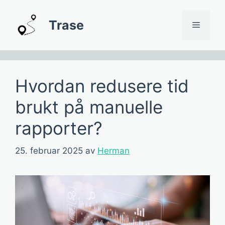
Hopp
til
Trase
Meny
innhold
Hvordan redusere tid
brukt på manuelle
rapporter?
25. februar 2025
av
Herman