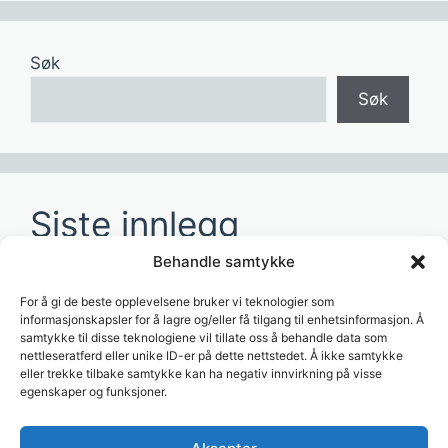
Søk
Søk
Siste innlegg
Behandle samtykke
Hvordan redusere tid brukt på manuelle
rapporter?
For å gi de beste opplevelsene bruker vi teknologier som
informasjonskapsler for å lagre og/eller få tilgang til enhetsinformasjon. Å
Hvordan lage dashboards for ledelsen?
samtykke til disse teknologiene vil tillate oss å behandle data som
nettleseratferd eller unike ID-er på dette nettstedet. Å ikke samtykke
Hvordan bruke AI til å analysere
eller trekke tilbake samtykke kan ha negativ innvirkning på visse
forretningsdata?
egenskaper og funksjoner.
Hvordan koble Visma til dashboards?