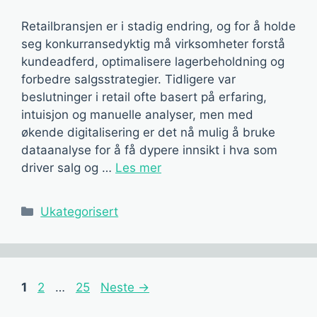
Retailbransjen er i stadig endring, og for å holde
seg konkurransedyktig må virksomheter forstå
kundeadferd, optimalisere lagerbeholdning og
forbedre salgsstrategier. Tidligere var
beslutninger i retail ofte basert på erfaring,
intuisjon og manuelle analyser, men med
økende digitalisering er det nå mulig å bruke
dataanalyse for å få dypere innsikt i hva som
driver salg og …
Les mer
Kategorier
Ukategorisert
Side
Side
Side
1
2
…
25
Neste
→